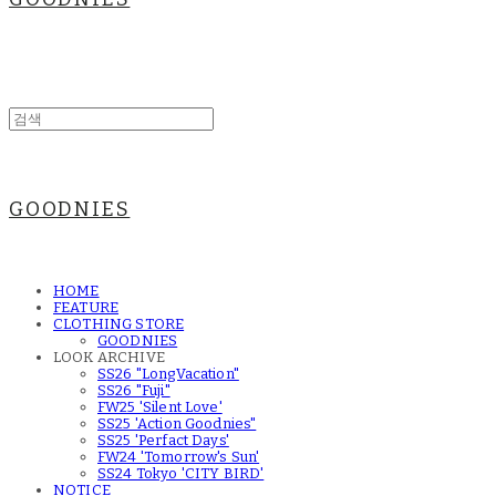
GOODNIES
HOME
FEATURE
CLOTHING STORE
GOODNIES
LOOK ARCHIVE
SS26 "LongVacation"
SS26 "Fuji"
FW25 'Silent Love'
SS25 'Action Goodnies"
SS25 'Perfact Days'
FW24 'Tomorrow's Sun'
SS24 Tokyo 'CITY BIRD'
NOTICE