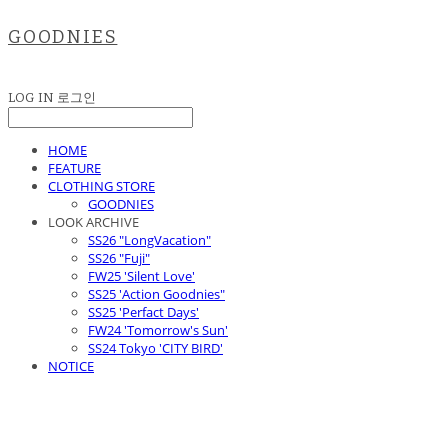
GOODNIES
LOG IN
로그인
HOME
FEATURE
CLOTHING STORE
GOODNIES
LOOK ARCHIVE
SS26 "LongVacation"
SS26 "Fuji"
FW25 'Silent Love'
SS25 'Action Goodnies"
SS25 'Perfact Days'
FW24 'Tomorrow's Sun'
SS24 Tokyo 'CITY BIRD'
NOTICE