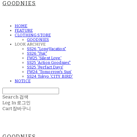
GOODNIES
HOME
FEATURE
CLOTHING STORE
GOODNIES
LOOK ARCHIVE
SS26 "LongVacation"
SS26 "Fuji"
FW25 'Silent Love'
SS25 'Action Goodnies"
SS25 'Perfact Days'
FW24 'Tomorrow's Sun'
SS24 Tokyo 'CITY BIRD'
NOTICE
Search
검색
Log In
로그인
Cart
장바구니
GOODNIES