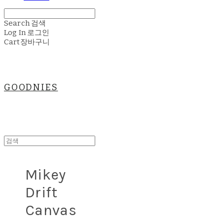
Search
검색
Log In
로그인
Cart
장바구니
GOODNIES
Mikey
Drift
Canvas